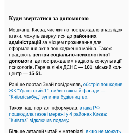
Куди звертатися за допомогою
Мешканці Києва, чиє житло постраждало внаслідок
атаки, можуть звернутися до
районних
адміністрацій
за місцем проживання для
оформлення актів пошкодження майна. Також
працюють
центри соціально-психологічної
допомоги
, де постраждалим надають консультації
психологів. Гаряча лінія ДСНС —
101
, міський кол-
центр —
15-51
.
Раніше портал Знай повідомляв,
обстріл пошкодив
ЖК "Урлівський-1": вибиті вікна й фасади —
"Київміськбуд" зупинив будівництво
.
Також наш портал інформував,
атака РФ
пошкодила газові мережі у 4 районах Києва:
"Київгаз" відключив подачу
.
Більше деталей читай у матеріалі:
якщо не можуть