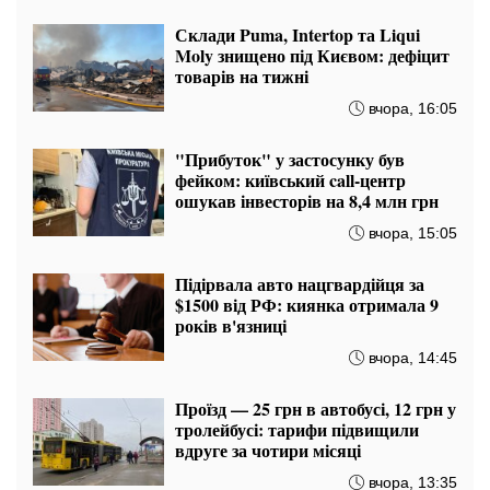
Склади Puma, Intertop та Liqui
Moly знищено під Києвом: дефіцит
товарів на тижні
вчора, 16:05
"Прибуток" у застосунку був
фейком: київський call-центр
ошукав інвесторів на 8,4 млн грн
вчора, 15:05
Підірвала авто нацгвардійця за
$1500 від РФ: киянка отримала 9
років в'язниці
вчора, 14:45
Проїзд — 25 грн в автобусі, 12 грн у
тролейбусі: тарифи підвищили
вдруге за чотири місяці
вчора, 13:35