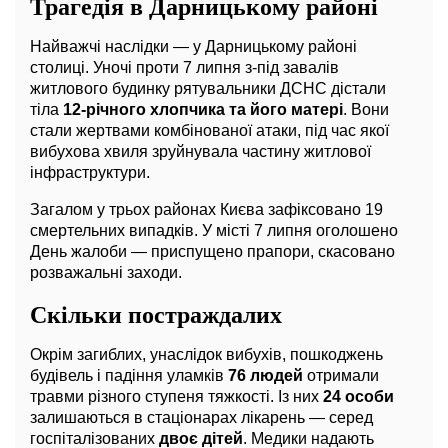
Трагедія в Дарницькому районі
Найважчі наслідки — у Дарницькому районі
столиці. Уночі проти 7 липня з-під завалів
житлового будинку рятувальники ДСНС дістали
тіла
12-річного хлопчика та його матері
. Вони
стали жертвами комбінованої атаки, під час якої
вибухова хвиля зруйнувала частину житлової
інфраструктури.
Загалом у трьох районах Києва зафіксовано 19
смертельних випадків. У місті 7 липня оголошено
День жалоби — приспущено прапори, скасовано
розважальні заходи.
Скільки постраждалих
Окрім загиблих, унаслідок вибухів, пошкоджень
будівель і падіння уламків
76 людей
отримали
травми різного ступеня тяжкості. Із них
24 особи
залишаються в стаціонарах лікарень — серед
госпіталізованих
двоє дітей
. Медики надають