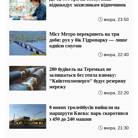
відшкодує захисникам відпочинок
вчора, 23:50
Міст Метро перекриють на три
доби: рух у бік Гідропарку — лише
однією смугою
вчора, 22:40
280 будівель на Теремках не
залишаться без тепла взимку:
"Київтеплоенерго" будує резервну
мережу
вчора, 22:20
8 нових тролейбусів вийшли на
маршрути Києва: парк скоротився
з 450 до 240 машин
вчора, 21:30