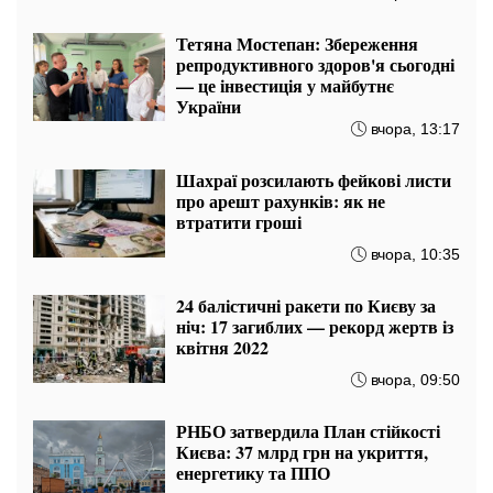
Тетяна Мостепан: Збереження
репродуктивного здоров'я сьогодні
— це інвестиція у майбутнє
України
вчора, 13:17
Шахраї розсилають фейкові листи
про арешт рахунків: як не
втратити гроші
вчора, 10:35
24 балістичні ракети по Києву за
ніч: 17 загиблих — рекорд жертв із
квітня 2022
вчора, 09:50
РНБО затвердила План стійкості
Києва: 37 млрд грн на укриття,
енергетику та ППО