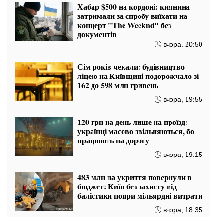
Хабар $500 на кордоні: киянина
затримали за спробу виїхати на
концерт "The Weeknd" без
документів
вчора, 20:50
Сім років чекали: будівництво
ліцею на Київщині подорожчало зі
162 до 598 млн гривень
вчора, 19:55
120 грн на день лише на проїзд:
українці масово звільняються, бо
працюють на дорогу
вчора, 19:15
483 млн на укриття повернули в
бюджет: Київ без захисту від
балістики попри мільярдні витрати
вчора, 18:35