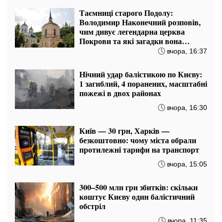
Таємниці старого Подолу:
Володимир Наконечний розповів,
чим дивує легендарна церква
Покрови та які загадки вона
приховує
вчора, 16:37
Нічний удар балістикою по Києву:
1 загиблий, 4 поранених, масштабні
пожежі в двох районах
вчора, 16:30
Київ — 30 грн, Харків —
безкоштовно: чому міста обрали
протилежні тарифи на транспорт
вчора, 15:05
300–500 млн грн збитків: скільки
коштує Києву один балістичний
обстріл
вчора, 11:35