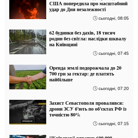
США попередила про масштабний
удар до Дня незалежності
сьогодні, 08:05
62 будинки без дахів, 18 тисяч
родин без світла: наслідки шквалу
на Київщині
сьогодні, 07:45
Оренда землі подорожчала до 20
700 грн за гектар: де платять
найбільше
сьогодні, 07:20
Захист Севастополя провалився:
дрони ЗСУ б'ють по об'єктах РФ із
точністю 80%
сьогодні, 07:15
"Київстар" втратив 600 000