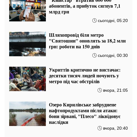
абонентів, а прибуток сягнув 7,1
млрд грн
сьогодні, 05:20
Шляхопровід біля метро
"Святошин" оновлять за 18,2 млн
грн: роботи на 150 днів
сьогодні, 00:30
Укриттів критично не вистачає:
десятки тисяч людей ночують у
метро під час обстрілів
вчора, 21:05
Озеро Кирилівське забруднене
нафтопродуктами після атаки:
бони зірвані, "Плесо" ліквідовує
наслідки
вчора, 20:40