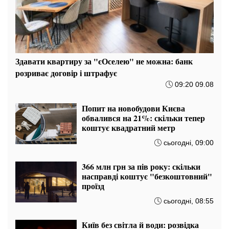
Здавати квартиру за "єОселею" не можна: банк
розриває договір і штрафує
09:20 09.08
Попит на новобудови Києва
обвалився на 21%: скільки тепер
коштує квадратний метр
сьогодні, 09:00
366 млн грн за пів року: скільки
насправді коштує "безкоштовний"
проїзд
сьогодні, 08:55
Київ без світла й води: розвідка