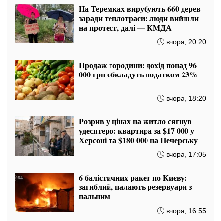
На Теремках вирубують 660 дерев
заради теплотраси: люди вийшли
на протест, далі — КМДА
вчора, 20:20
Продаж городини: дохід понад 96
000 грн обкладуть податком 23%
вчора, 18:20
Розрив у цінах на житло сягнув
удесятеро: квартира за $17 000 у
Херсоні та $180 000 на Печерську
вчора, 17:05
6 балістичних ракет по Києву:
загиблий, палають резервуари з
пальним
вчора, 16:55