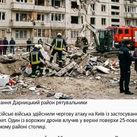
ування Дарницький район рятувальники
сійські війська здійснили чергову атаку на Київ із застосува
акет. Один із ворожих дронів влучив у верхні поверхи 25-по
кому районі столиці.