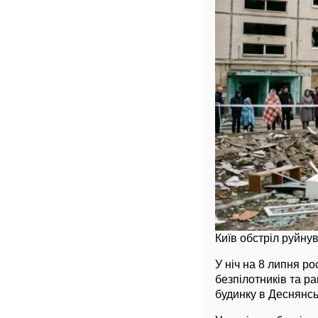
Київ обстріл руйн
У ніч на 8 липня ро
безпілотників та р
будинку в Деснянсь