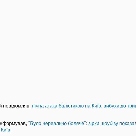
й повідомляв,
нічна атака балістикою на Київ: вибухи до три
інформував,
"Було нереально боляче": зірки шоубізу показа
 Київ
.