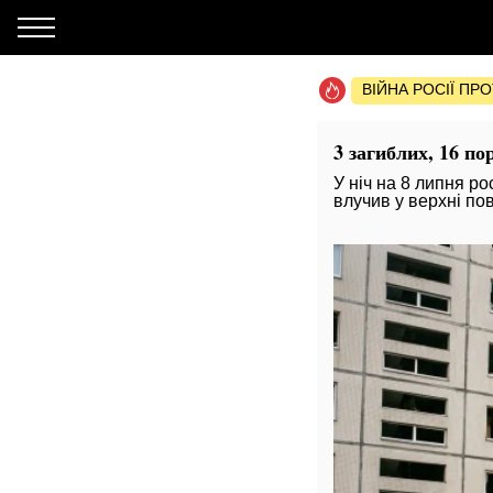
ВІЙНА РОСІЇ ПР
3 загиблих, 16 п
У ніч на 8 липня ро
влучив у верхні по