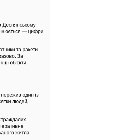
та Деснянському
точнюється — цифри
отники та ракети
разово. За
нші об'єкти
 пережив один із
сятки людей,
страждалих
оперативне
ваного житла.