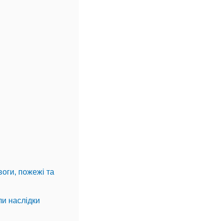
воги, пожежі та
ли наслідки