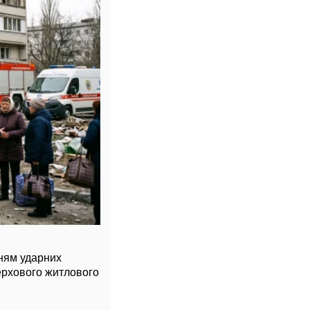
нням ударних
верхового житлового