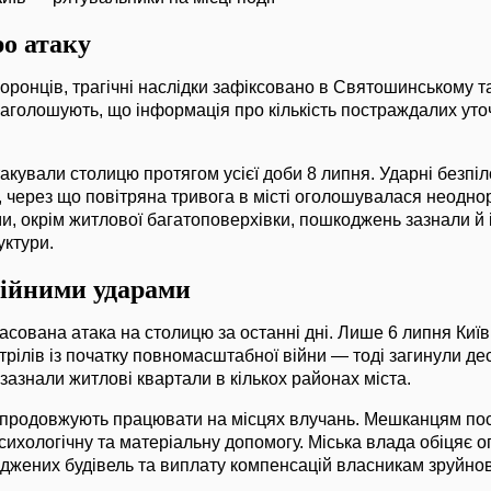
о атаку
ронців, трагічні наслідки зафіксовано в Святошинському 
 наголошують, що інформація про кількість постраждалих у
такували столицю протягом усієї доби 8 липня. Ударні безпіл
 через що повітряна тривога в місті оголошувалася неодно
, окрім житлової багатоповерхівки, пошкоджень зазнали й і
уктури.
тійними ударами
сована атака на столицю за останні дні. Лише 6 липня Київ
рілів із початку повномасштабної війни — тоді загинули де
зазнали житлові квартали в кількох районах міста.
 продовжують працювати на місцях влучань. Мешканцям по
сихологічну та матеріальну допомогу. Міська влада обіцяє 
джених будівель та виплату компенсацій власникам зруйно