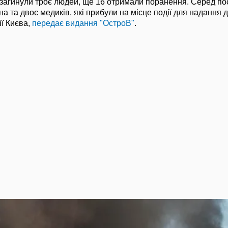
у загинули троє людей, ще 16 отримали поранення. Серед п
на та двоє медиків, які прибули на місце події для надання 
ії Києва,
передає видання "ОстроВ"
.