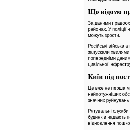
Що відомо пр
За даними правоохо
районах. У поліції
можуть зрости.
Російські війська а
запускали хвилями,
попередніми даними
цивільної інфрастр
Київ під пос
Це вже не перша ма
найпотужніших обст
значних руйнувань 
Рятувальні служби
будинків надають п
відновлення пошко