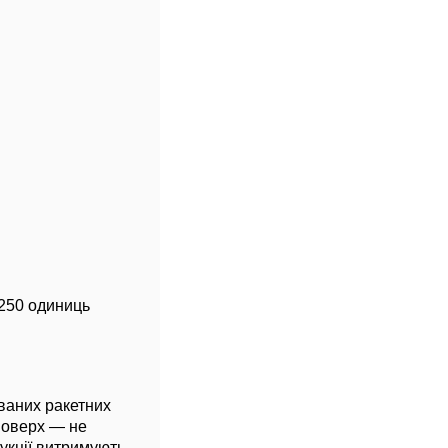
250 одиниць
ованих ракетних
 поверх — не
рукції витримують