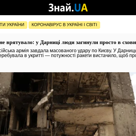
ОТИ УКРАЇНИ
КОРОНАВІРУС В УКРАЇНІ І СВІТІ
не врятувало: у Дарниці люди загинули просто в схови
осійська армія завдала масованого удару по Києву. У Дарниц
еребувала в укритті — потужності ракети вистачило, щоб пр