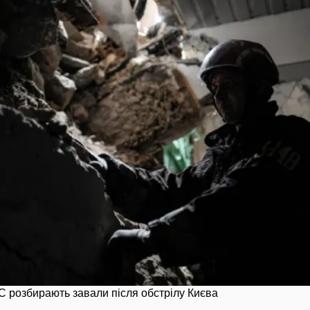
 розбирають завали після обстрілу Києва