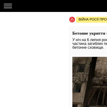
ВІЙНА РОСІЇ ПР
Бетонне укриття 
У ніч на 6 липня р
частина загиблих п
бетонне сховище.