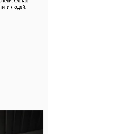
зпеки. Однак
стити людей.