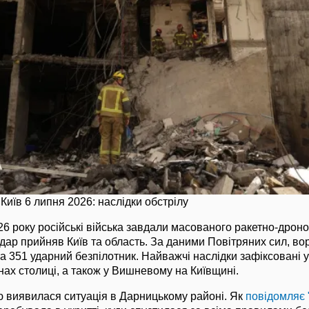
Київ 6 липня 2026: наслідки обстрілу
026 року російські війська завдали масованого ракетно-дрон
удар прийняв Київ та область. За даними Повітряних сил, во
 та 351 ударний безпілотник. Найважчі наслідки зафіксовані 
ах столиці, а також у Вишневому на Київщині.
ю виявилася ситуація в Дарницькому районі. Як
повідомляє 