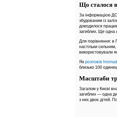
Що сталося 
За інформацією ДС
збудованим із залі
доводилося працюва
загиблих. Ще одна 
Для порівняння: в 
настільки сильним
використовували як 
Як
розповів hroma
близько 100 одиниц
Масштаби тр
Загалом у Києві вн
загиблих — одна ди
з них двоє дітей.