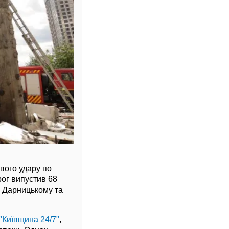
ового удару по
рог випустив 68
у Дарницькому та
"Київщина 24/7"
,