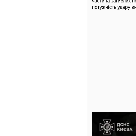
частина загиблих п
потужність удару в