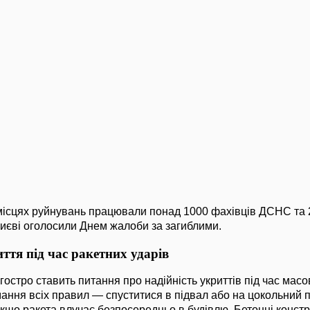
місцях руйнувань працювали понад 1000 фахівців ДСНС та 
 Києві оголосили Днем жалоби за загиблими.
ття під час ракетних ударів
 гостро ставить питання про надійність укриттів під час мас
мання всіх правил — спуститися в підвал або на цокольний
якщо ракета влучає безпосередньо в будівлю. Бетонні конст