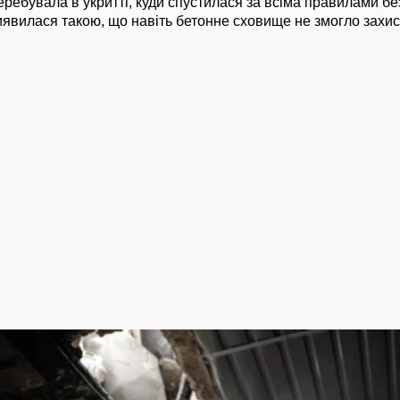
еребувала в укритті, куди спустилася за всіма правилами бе
иявилася такою, що навіть бетонне сховище не змогло захи