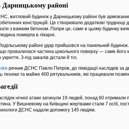
в Дарницькому районі
НС, житловий будинок у Дарницькому районі був армовани
зобетонних конструкцій. Це створювало додаткові труднощі д
ти з важким бетоном. Попри це, саме в цьому будинку вияв
людина померла в лікарні.
Подільському районі удар прийшовся на панельний будинок.
, що провалилася частина цокольного поверху — саме його
укриття. З-під завалів дістали 8 тіл.
dske
речник ДСНС Павло Петров, до ліквідації наслідків за д
ь техніки та майже 400 рятувальників, які працювали позмін
агедії
аслідок нічної атаки загинули 19 людей, понад 60 отримали
тина. У Вишневому на Київщині жертвами стали 7 осіб, по
 Психологи ДСНС надали допомогу 145 людям.