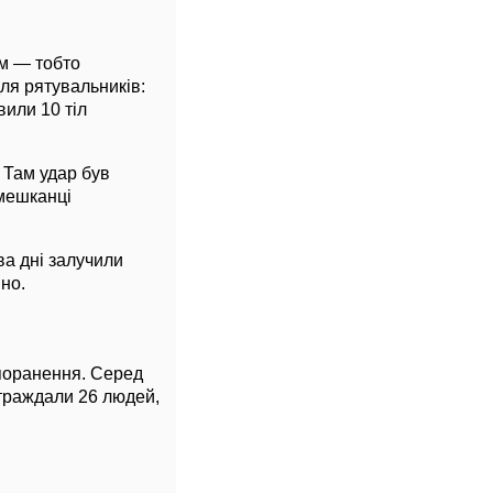
м — тобто
ля рятувальників:
или 10 тіл
 Там удар був
 мешканці
ва дні залучили
но.
 поранення. Серед
страждали 26 людей,