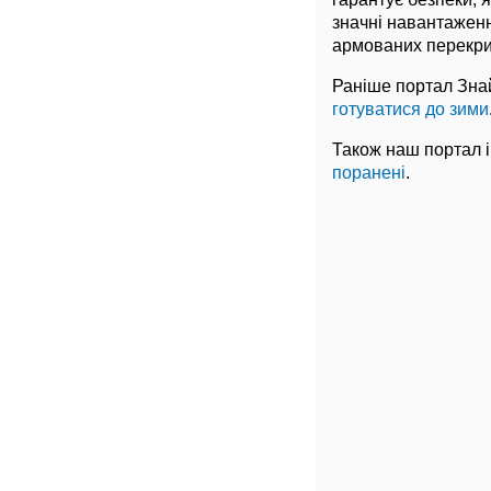
значні навантаженн
армованих перекрит
Раніше портал Зна
готуватися до зими
Також наш портал 
поранені
.